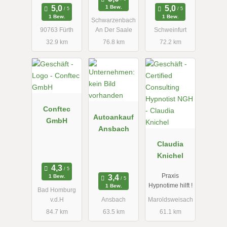
1 Bew.
1 Bew.
1 Bew.
Schwarzenbach
90763 Fürth
An Der Saale
Schweinfurt
32.9 km
76.8 km
72.2 km
Conftec
Autoankauf
GmbH
Ansbach
Claudia
Knichel
Praxis
1 Bew.
Hypnotime hilft !
1 Bew.
Bad Homburg
v.d.H
Ansbach
Maroldsweisach
84.7 km
63.5 km
61.1 km