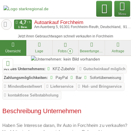
Menu
Autoankauf Forchheim
Am Auerberg 5, 91301 Forchheim-Reuth, Deutschland
91301
1 Bew.
Jetzt ihren Gebrauchtwagen schnell verkaufen in Forchheim
Übersicht
Lage
Fotos
Bewertungen
Anfrage
0
Art des Unternehmens:
KFZ-Zubehör
Gutscheinkauf möglich
Zahlungsmöglichkeiten:
PayPal
Bar
Sofortüberweisung
Mindestbestellwert
Lieferservice
Hol- und Bringservice
kontaktlose Selbstabholung
Beschreibung Unternehmen
Haben Sie Interesse daran, Ihr Auto in Forchheim zu verkaufen?