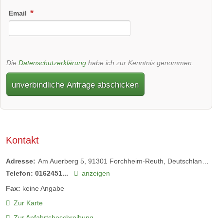
Email
Die
Datenschutzerklärung
habe ich zur Kenntnis genommen.
unverbindliche Anfrage abschicken
Kontakt
Adresse:
Am Auerberg 5, 91301 Forchheim-Reuth, Deutschland
9
Telefon:
0162451...
anzeigen
Fax:
keine Angabe
Zur Karte
Zur Anfahrtsbeschreibung