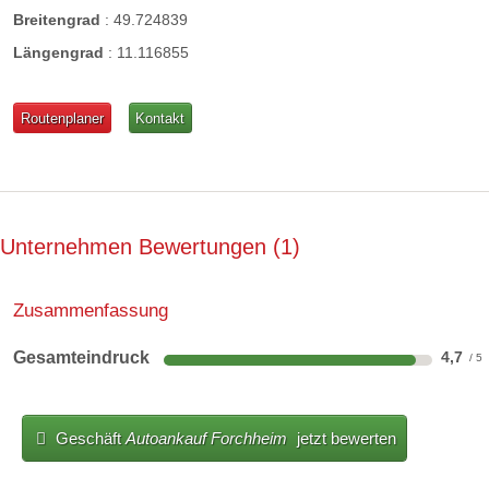
Breitengrad
:
49.724839
Längengrad
:
11.116855
Routenplaner
Kontakt
Unternehmen Bewertungen
1
Zusammenfassung
Gesamteindruck
4,7
Geschäft
Autoankauf Forchheim
jetzt bewerten