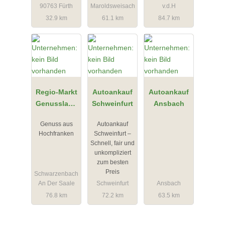
90763 Fürth
Maroldsweisach
v.d.H
32.9 km
61.1 km
84.7 km
Regio-Markt
Autoankauf
Autoankauf
Genusslade
Schweinfurt
Ansbach
n
Genuss aus
Autoankauf
Hochfranken
Schweinfurt –
Schnell, fair und
unkompliziert
zum besten
Preis
Schwarzenbach
An Der Saale
Schweinfurt
Ansbach
76.8 km
72.2 km
63.5 km