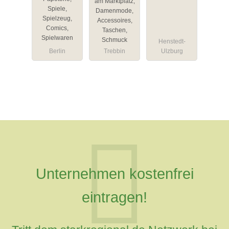
am Marktplatz,
-
Spiele,
Damenmode,
Badsanierun
Spielzeug,
Accessoires,
Comics,
g und
Taschen,
Spielwaren
Schmuck
Komplettsan
Henstedt-
Berlin
Trebbin
Ulzburg
ierung
Unternehmen kostenfrei
eintragen!