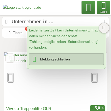
Menu
Unternehmen
in ...
0
Leider ist zur Zeit kein Unternehmen-Eintrag in
Filtern
Karte
Nähe
Sortieren
Aalen mit der Sucheigenschaft
'Zahlungsmöglichkeiten: Sofortüberweisung'
242
Unternehmen
vorhanden.
Meldung schließen
Viveco Treppenlifte GbR