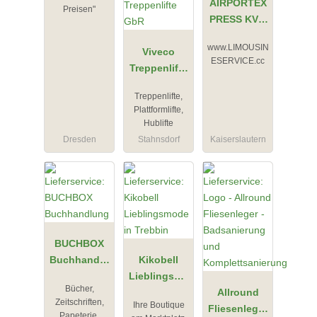
AIRPORTEX
Preisen"
PRESS KVM
KraftVerkehr
www.LIMOUSIN
Viveco
Mietwagen
ESERVICE.cc
Treppenlifte
BACH
GbR
Treppenlifte,
Plattformlifte,
Hublifte
Dresden
Stahnsdorf
Kaiserslautern
BUCHBOX
Buchhandlu
Kikobell
ng
Lieblingsmo
Bücher,
de in
Allround
Zeitschriften,
Ihre Boutique
Trebbin
Fliesenleger
Papeterie,