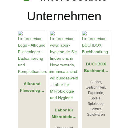
Unternehmen
BUCHBOX
Buchhandlu
ng
Bücher,
Allround
Zeitschriften,
Fliesenleger
Papeterie,
-
Spiele,
Badsanierun
Spielzeug,
Comics,
g und
Labor für
Spielwaren
Komplettsan
Mikrobiologi
ierung
e und