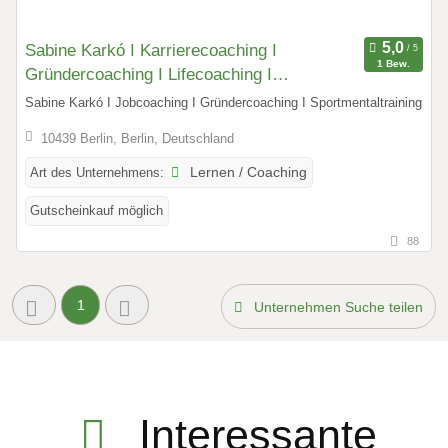
Sabine Karkó I Karrierecoaching I
1 Bew.
Gründercoaching I Lifecoaching I
Sportmentaltraining
Sabine Karkó I Jobcoaching I Gründercoaching I Sportmentaltraining
10439 Berlin, Berlin, Deutschland
Art des Unternehmens:
Lernen / Coaching
Gutscheinkauf möglich
88
1
Unternehmen Suche teilen
Interessante