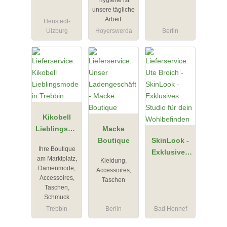
Hygiene ist
Hygiene
unsere tägliche
Arbeit.
Henstedt-
Ulzburg
Hoyerswerda
Berlin
Kikobell
Lieblingsmo
Macke
de in
Boutique
SkinLook -
Ihre Boutique
Trebbin
Exklusives
am Marktplatz,
Kleidung,
Studio für
Damenmode,
Accessoires,
dein
Accessoires,
Taschen
Wohlbefinde
Taschen,
Schmuck
n
Trebbin
Berlin
Bad Honnef