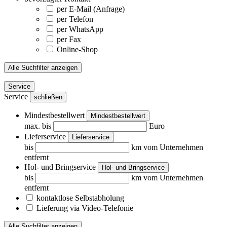
per E-Mail (Anfrage)
per Telefon
per WhatsApp
per Fax
Online-Shop
Alle Suchfilter anzeigen
Service
Service
schließen
Mindestbestellwert
Mindestbestellwert
max. bis
Euro
Lieferservice
Lieferservice
bis
km vom Unternehmen
entfernt
Hol- und Bringservice
Hol- und Bringservice
bis
km vom Unternehmen
entfernt
kontaktlose Selbstabholung
Lieferung via Video-Telefonie
Alle Suchfilter anzeigen