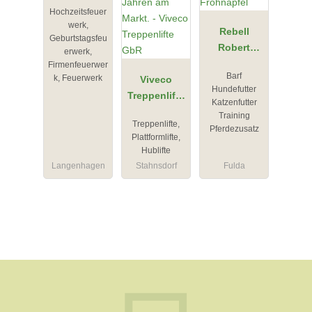
Hochzeitsfeuer
werk,
Rebell
Geburtstagsfeu
Robert
erwerk,
Frohnapfel
Firmenfeuerwer
Barf
k, Feuerwerk
Viveco
Hundefutter
Treppenlifte
Katzenfutter
GbR
Training
Treppenlifte,
Pferdezusatz
Plattformlifte,
Hublifte
Langenhagen
Stahnsdorf
Fulda