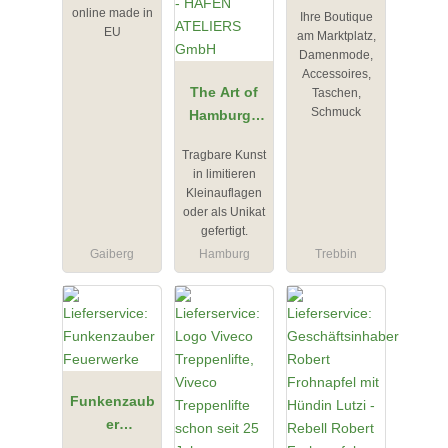
online made in
Ihre Boutique
Trebbin
EU
am Marktplatz,
Damenmode,
Accessoires,
The Art of
Taschen,
Schmuck
Hamburg -
HAFEN
Tragbare Kunst
ATELIERS
in limitieren
GmbH
Kleinauflagen
oder als Unikat
gefertigt.
Gaiberg
Hamburg
Trebbin
Funkenzaub
er
Feuerwerke