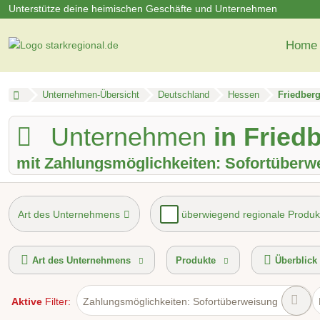
Unterstütze deine heimischen Geschäfte und Unternehmen
Home
Unternehmen-Übersicht
Deutschland
Hessen
Friedber
Unternehmen
in Fried
mit Zahlungsmöglichkeiten: Sofortüberw
Art des Unternehmens
überwiegend regionale Produk
Mindestbestellwert
Lieferservice
Hol- und Bringser
Art des Unternehmens
Produkte
Überblick
Aktive
Filter:
Zahlungsmöglichkeiten: Sofortüberweisung