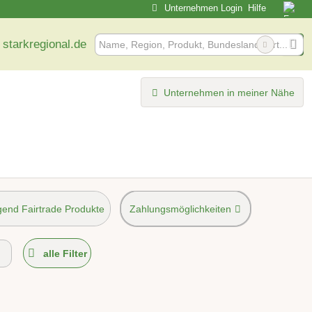
Unternehmen Login
Hilfe
 starkregional.de
Unternehmen in meiner Nähe
end Fairtrade Produkte
Zahlungsmöglichkeiten
möglich
alle Filter