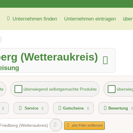
Unternehmen finden
Unternehmen eintragen
über
g
berg (Wetteraukreis)
eisung
te
überwiegend selbstgemachte Produkte
überwieg
vice
kontaktlose Selbstabholung
Gutscheinkauf 
Service
Gutscheine
Bewertung
Friedberg (Wetteraukreis)
alle Filter entfernen