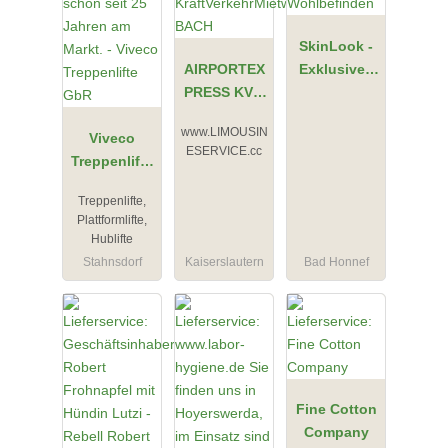
SkinLook -
AIRPORTEX
Exklusives
PRESS KVM
Studio für
KraftVerkehr
dein
www.LIMOUSIN
Viveco
Mietwagen
Wohlbefinde
ESERVICE.cc
Treppenlifte
BACH
n
GbR
Treppenlifte,
Plattformlifte,
Hublifte
Stahnsdorf
Kaiserslautern
Bad Honnef
Fine Cotton
Company