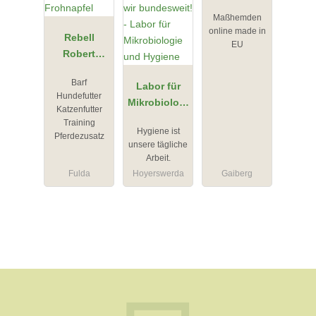
Maßhemden
online made in
Rebell
EU
Robert
Frohnapfel
Barf
Labor für
Hundefutter
Mikrobiologi
Katzenfutter
e und
Training
Hygiene ist
Hygiene
Pferdezusatz
unsere tägliche
Arbeit.
Fulda
Hoyerswerda
Gaiberg