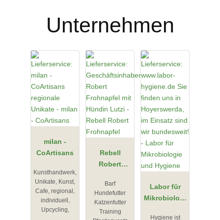
Unternehmen
milan -
CoArtisans
Rebell
Robert
Kunsthandwerk,
Frohnapfel
Unikate, Kunst,
Barf
Labor für
Cafe, regional,
Hundefutter
Mikrobiologi
individuell,
Katzenfutter
e und
Upcycling,
Training
Hygiene ist