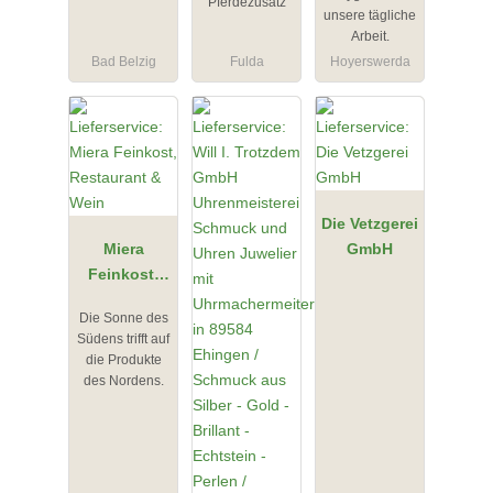
Hygiene
Pferdezusatz
unsere tägliche
Arbeit.
Bad Belzig
Fulda
Hoyerswerda
Die Vetzgerei
Miera
GmbH
Feinkost,
Restaurant
Die Sonne des
& Wein
Südens trifft auf
die Produkte
des Nordens.