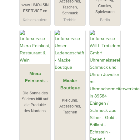
Accessoires,
www.LIMOUSIN
Comics,
Mietwagen
Taschen,
ESERVICE.cc
Spielwaren
Schmuck
BACH
Kaiserslautern
Trebbin
Berlin
Miera
Feinkost,
Macke
Restaurant
Boutique
Die Sonne des
& Wein
Südens trifft auf
Kleidung,
die Produkte
Accessoires,
des Nordens.
Taschen