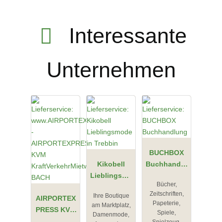
Interessante
Unternehmen
BUCHBOX
Kikobell
Buchhandlu
Lieblingsmo
ng
Bücher,
de in
Zeitschriften,
Ihre Boutique
AIRPORTEX
Trebbin
Papeterie,
am Marktplatz,
PRESS KVM
Spiele,
Damenmode,
KraftVerkehr
Spielzeug,