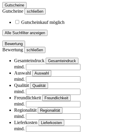
Gutscheine
Gutscheine
schließen
Gutscheinkauf möglich
Alle Suchfilter anzeigen
Bewertung
Bewertung
schließen
Gesamteindruck
Gesamteindruck
mind.
Auswahl
Auswahl
mind.
Qualität
Qualität
mind.
Freundlichkeit
Freundlichkeit
mind.
Regionalität
Regionalität
mind.
Lieferkosten
Lieferkosten
mind.