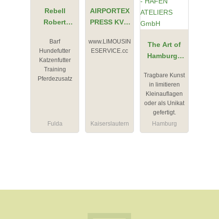
Rebell
AIRPORTEX
Robert
PRESS KVM
Frohnapfel
KraftVerkehr
Barf
www.LIMOUSIN
Mietwagen
The Art of
Hundefutter
ESERVICE.cc
BACH
Hamburg -
Katzenfutter
HAFEN
Training
Tragbare Kunst
ATELIERS
Pferdezusatz
in limitieren
GmbH
Kleinauflagen
oder als Unikat
gefertigt.
Fulda
Kaiserslautern
Hamburg