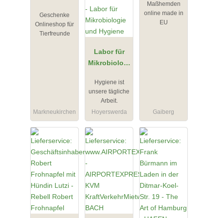
Maßhemden
Körner
online made in
Geschenke
EU
Onlineshop für
Tierfreunde
Labor für
Mikrobiologi
e und
Hygiene ist
Hygiene
unsere tägliche
Arbeit.
Markneukirchen
Hoyerswerda
Gaiberg