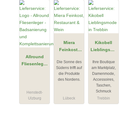
Miera
Kikobell
Feinkost,
Lieblingsmo
Allround
Restaurant
de in
Die Sonne des
Ihre Boutique
Fliesenleger
& Wein
Trebbin
Südens trifft auf
am Marktplatz,
-
die Produkte
Damenmode,
Badsanierun
des Nordens.
Accessoires,
g und
Taschen,
Schmuck
Komplettsan
Henstedt-
Ulzburg
Lübeck
Trebbin
ierung