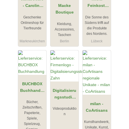
- Caroline
Macke
Feinkost,
Körner
Boutique
Restaurant
Geschenke
Die Sonne des
& Wein
Onlineshop für
Südens trifft auf
Kleidung,
Tierfreunde
die Produkte
Accessoires,
des Nordens.
Taschen
Markneukirchen
Berlin
Lübeck
BUCHBOX
Buchhandlu
Digitalisieru
ng
ngsstudio
Bücher,
Zahn
milan -
Zeitschriften,
Videoproduktio
CoArtisans
Papeterie,
n
Spiele,
Kunsthandwerk,
Spielzeug,
Unikate, Kunst,