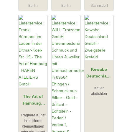
Berlin
Berlin
Stahnsdorf
Kewabo
Deutschland
GmbH -
Keller
Zweigstelle
abdichten
The Art of
Krefeld
Hamburg -
HAFEN
Tragbare Kunst
ATELIERS
in limitieren
GmbH
Kleinauflagen
oder als Unikat