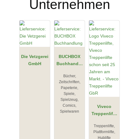
Unternehmen
Die Vetzgerei
BUCHBOX
GmbH
Buchhandlu
ng
Bücher,
Zeitschriften,
Papeterie,
Spiele,
Spielzeug,
Comics,
Viveco
Spielwaren
Treppenlifte
GbR
Treppenlifte,
Plattformlifte,
Hublifte