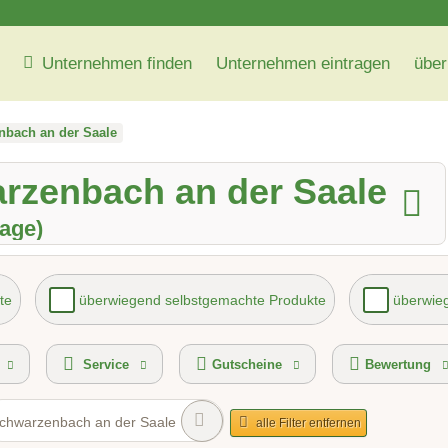
Unternehmen finden
Unternehmen eintragen
über
bach an der Saale
rzenbach an der Saale
rage)
te
überwiegend selbstgemachte Produkte
überwieg
vice
kontaktlose Selbstabholung
Gutscheinkauf 
Service
Gutscheine
Bewertung
chwarzenbach an der Saale
alle Filter entfernen