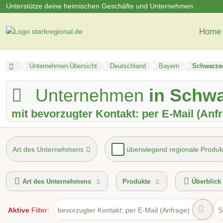
Unterstütze deine heimischen Geschäfte und Unternehmen
Home
Unternehmen-Übersicht
Deutschland
Bayern
Schwarzen
Unternehmen
in Schwa
mit bevorzugter Kontakt: per E-Mail (Anf
Art des Unternehmens
überwiegend regionale Produk
Mindestbestellwert
Lieferservice
Hol- und Bringser
Art des Unternehmens
Produkte
Überblick
Aktive
Filter:
bevorzugter Kontakt: per E-Mail (Anfrage)
S