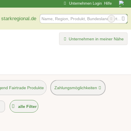
Unternehmen Login
Hilfe
 starkregional.de
Unternehmen in meiner Nähe
end Fairtrade Produkte
Zahlungsmöglichkeiten
möglich
alle Filter