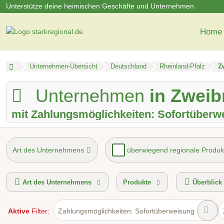
Unterstütze deine heimischen Geschäfte und Unternehmen
Home
Unternehmen-Übersicht
Deutschland
Rheinland-Pfalz
Z
Unternehmen
in Zwei
mit Zahlungsmöglichkeiten: Sofortüberw
Art des Unternehmens
überwiegend regionale Produk
Mindestbestellwert
Lieferservice
Hol- und Bringser
Art des Unternehmens
Produkte
Überblick
Aktive
Filter:
Zahlungsmöglichkeiten: Sofortüberweisung