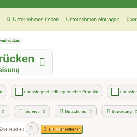
Unternehmen finden
Unternehmen eintragen
über
weibrücken
brücken
eisung
te
überwiegend selbstgemachte Produkte
überwieg
vice
kontaktlose Selbstabholung
Gutscheinkauf 
Service
Gutscheine
Bewertung
Zweibrücken
alle Filter entfernen