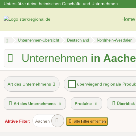
Unterstütze deine heimischen Geschäfte und Unternehmen
Home
Unternehmen-Übersicht
Deutschland
Nordrhein-Westfalen
Unternehmen
in Aach
Art des Unternehmens
überwiegend regionale Produk
Mindestbestellwert
Lieferservice
Hol- und Bringser
Art des Unternehmens
Produkte
Überblick
Aktive
Filter:
Aachen
alle Filter entfernen