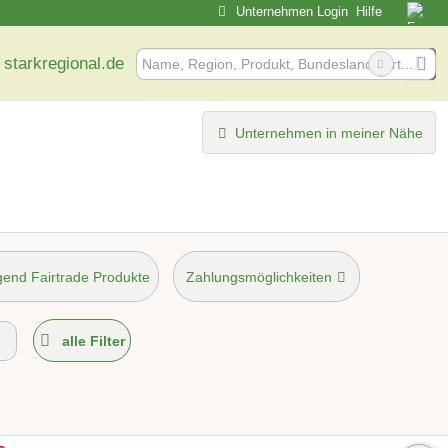
Unternehmen Login
Hilfe
 starkregional.de
Unternehmen in meiner Nähe
end Fairtrade Produkte
Zahlungsmöglichkeiten
möglich
alle Filter