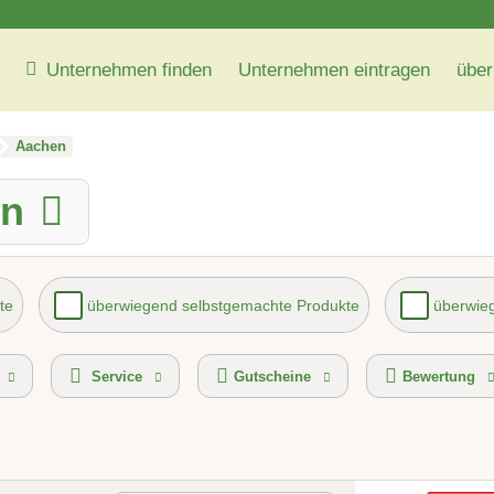
Unternehmen finden
Unternehmen eintragen
über
Aachen
en
te
überwiegend selbstgemachte Produkte
überwieg
vice
kontaktlose Selbstabholung
Gutscheinkauf 
Service
Gutscheine
Bewertung