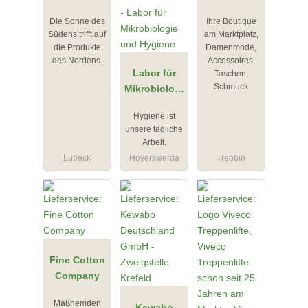
Restaurant
de in
Die Sonne des
Ihre Boutique
& Wein
Trebbin
Südens trifft auf
am Marktplatz,
die Produkte
Damenmode,
des Nordens.
Accessoires,
Labor für
Taschen,
Schmuck
Mikrobiologi
e und
Hygiene ist
Hygiene
unsere tägliche
Arbeit.
Lübeck
Hoyerswerda
Trebbin
Fine Cotton
Company
Maßhemden
Kewabo