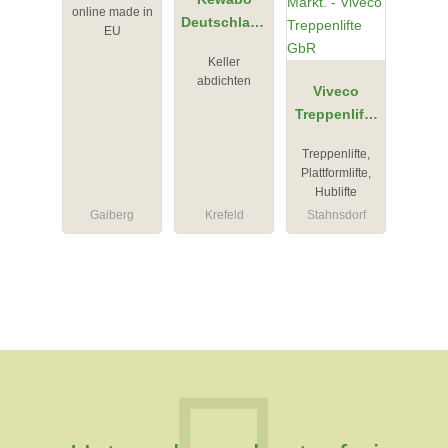
online made in
Deutschland
EU
GmbH -
Keller
Zweigstelle
abdichten
Krefeld
Viveco
Treppenlifte
GbR
Treppenlifte,
Plattformlifte,
Hublifte
Gaiberg
Krefeld
Stahnsdorf