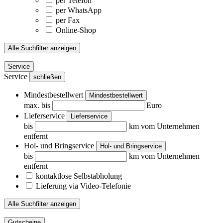
per Telefon
per WhatsApp
per Fax
Online-Shop
Alle Suchfilter anzeigen
Service
Service
schließen
Mindestbestellwert
Mindestbestellwert
max. bis
Euro
Lieferservice
Lieferservice
bis
km vom Unternehmen
entfernt
Hol- und Bringservice
Hol- und Bringservice
bis
km vom Unternehmen
entfernt
kontaktlose Selbstabholung
Lieferung via Video-Telefonie
Alle Suchfilter anzeigen
Gutscheine