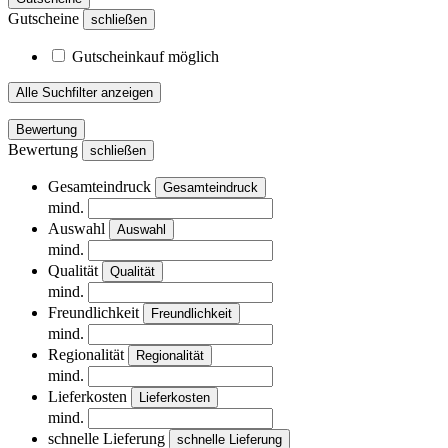
Gutscheine
schließen
Gutscheinkauf möglich
Alle Suchfilter anzeigen
Bewertung
Bewertung
schließen
Gesamteindruck
Gesamteindruck
mind.
Auswahl
Auswahl
mind.
Qualität
Qualität
mind.
Freundlichkeit
Freundlichkeit
mind.
Regionalität
Regionalität
mind.
Lieferkosten
Lieferkosten
mind.
schnelle Lieferung
schnelle Lieferung