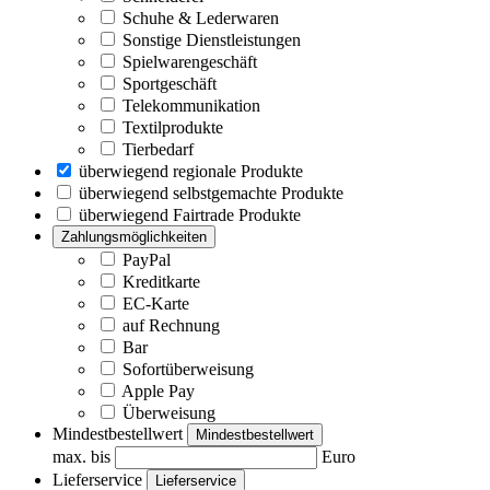
Schuhe & Lederwaren
Sonstige Dienstleistungen
Spielwarengeschäft
Sportgeschäft
Telekommunikation
Textilprodukte
Tierbedarf
überwiegend regionale Produkte
überwiegend selbstgemachte Produkte
überwiegend Fairtrade Produkte
Zahlungsmöglichkeiten
PayPal
Kreditkarte
EC-Karte
auf Rechnung
Bar
Sofortüberweisung
Apple Pay
Überweisung
Mindestbestellwert
Mindestbestellwert
max. bis
Euro
Lieferservice
Lieferservice