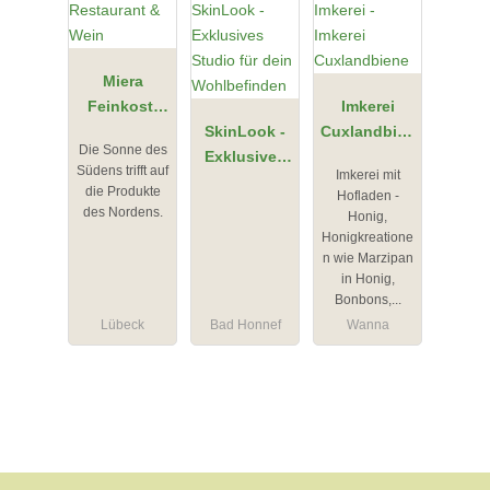
Miera
Feinkost,
Imkerei
Restaurant
SkinLook -
Cuxlandbien
Die Sonne des
& Wein
Exklusives
e
Südens trifft auf
Imkerei mit
Studio für
die Produkte
Hofladen -
dein
des Nordens.
Honig,
Wohlbefinde
Honigkreatione
n
n wie Marzipan
in Honig,
Bonbons,...
Lübeck
Bad Honnef
Wanna