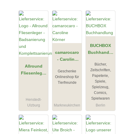
BUCHBOX
camarocaro
Buchhandlu
- Caroline
ng
Bücher,
Allround
Körner
Zeitschriften,
Geschenke
Fliesenleger
Papeterie,
Onlineshop für
-
Spiele,
Tierfreunde
Badsanierun
Spielzeug,
Comics,
g und
Spielwaren
Henstedt-
Komplettsan
Ulzburg
Markneukirchen
Berlin
ierung