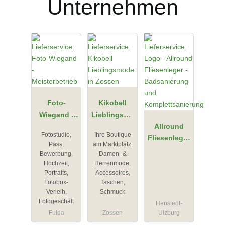
Unternehmen
Foto-
Kikobell
Wiegand -
Lieblingsmo
Meisterbetri
de in
Allround
Fotostudio,
Ihre Boutique
eb
Zossen
Fliesenleger
Pass,
am Marktplatz,
-
Bewerbung,
Damen- &
Badsanierun
Hochzeit,
Herrenmode,
g und
Portraits,
Accessoires,
Fotobox-
Taschen,
Komplettsan
Verleih,
Schmuck
ierung
Fotogeschäft
Henstedt-
Fulda
Zossen
Ulzburg