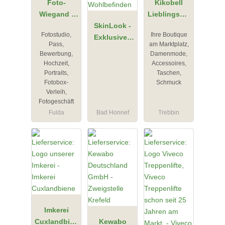
Foto-
Kikobell
Wiegand -
Lieblingsmo
Meisterbetri
SkinLook -
de in
Fotostudio,
Ihre Boutique
eb
Exklusives
Trebbin
Pass,
am Marktplatz,
Studio für
Bewerbung,
Damenmode,
dein
Hochzeit,
Accessoires,
Wohlbefinde
Portraits,
Taschen,
Fotobox-
Schmuck
n
Verleih,
Fotogeschäft
Fulda
Bad Honnef
Trebbin
Imkerei
Cuxlandbien
Kewabo