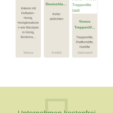
e
Deutschland
Imkerei mit
GmbH -
Hofladen -
Keller
Zweigstelle
Honig,
abdichten
Krefeld
Viveco
Honigkreatione
Treppenlifte
n wie Marzipan
in Honig,
GbR
Bonbons,...
Treppenlifte,
Plattformlifte,
Hublifte
Wanna
Krefeld
Stahnsdorf