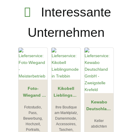
Interessante
Unternehmen
Foto-
Kikobell
Wiegand -
Lieblingsmo
Meisterbetri
de in
Kewabo
Fotostudio,
Ihre Boutique
eb
Trebbin
Deutschland
Pass,
am Marktplatz,
GmbH -
Bewerbung,
Damenmode,
Keller
Zweigstelle
Hochzeit,
Accessoires,
abdichten
Krefeld
Portraits,
Taschen,