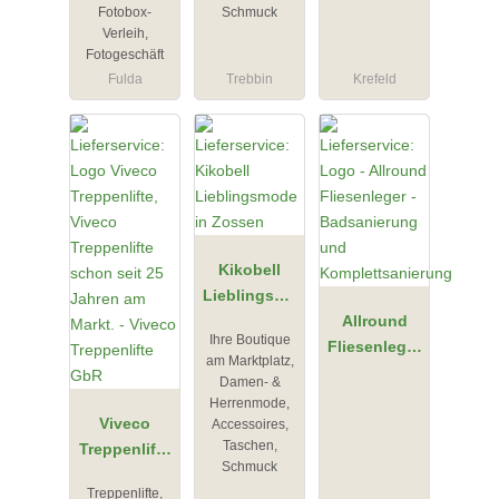
Fotobox-
Schmuck
Verleih,
Fotogeschäft
Fulda
Trebbin
Krefeld
Kikobell
Lieblingsmo
de in
Allround
Ihre Boutique
Zossen
Fliesenleger
am Marktplatz,
-
Damen- &
Badsanierun
Herrenmode,
Viveco
g und
Accessoires,
Taschen,
Treppenlifte
Komplettsan
Schmuck
GbR
ierung
Treppenlifte,