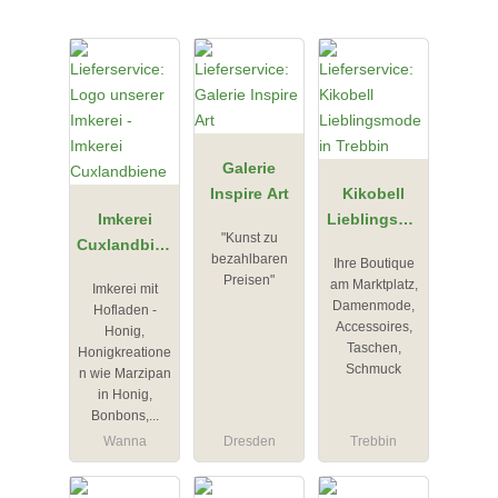
Galerie
Inspire Art
Kikobell
Imkerei
Lieblingsmo
"Kunst zu
Cuxlandbien
de in
bezahlbaren
Ihre Boutique
e
Trebbin
Preisen"
am Marktplatz,
Imkerei mit
Damenmode,
Hofladen -
Accessoires,
Honig,
Taschen,
Honigkreatione
Schmuck
n wie Marzipan
in Honig,
Bonbons,...
Wanna
Dresden
Trebbin