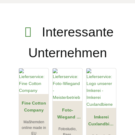
Interessante
Unternehmen
Fine Cotton
Company
Foto-
Wiegand -
Imkerei
Maßhemden
Meisterbetri
Cuxlandbien
online made in
Fotostudio,
eb
e
EU
Pass,