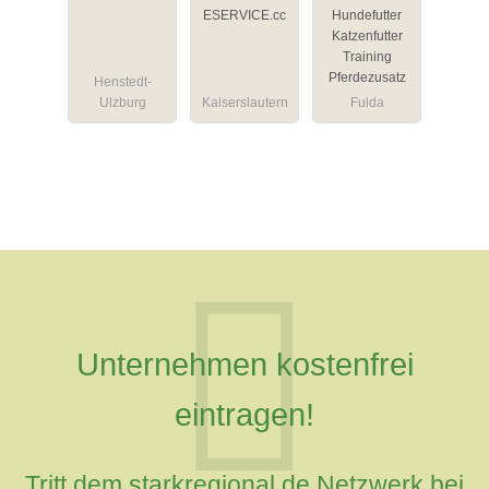
g und
Mietwagen
ESERVICE.cc
Hundefutter
Komplettsan
BACH
Katzenfutter
ierung
Training
Pferdezusatz
Henstedt-
Ulzburg
Kaiserslautern
Fulda
Unternehmen kostenfrei
eintragen!
Tritt dem starkregional.de Netzwerk bei