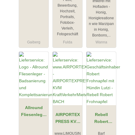
Imkerei mit
Bewerbung,
Hofladen -
Hochzeit,
Honig,
Portraits,
Honigkreatione
Fotobox-
n wie Marzipan
Verleih,
in Honig,
Fotogeschäft
Bonbons,...
Gaiberg
Fulda
Wanna
Allround
Fliesenleger
AIRPORTEX
Rebell
-
PRESS KVM
Robert
Badsanierun
KraftVerkehr
Frohnapfel
www.LIMOUSIN
Barf