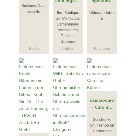
Lieblingsmo
ngsstudio
Business.Data.
de in
Zahn
Experts.
Ihre Boutique
Videoproduktio
Trebbin
am Marktplatz,
n
Damenmode,
Accessoires,
Taschen,
Schmuck
Berlin
Trebbin
Kirchberg
camarocaro
- Caroline
Körner
Geschenke
Onlineshop für
Tierfreunde