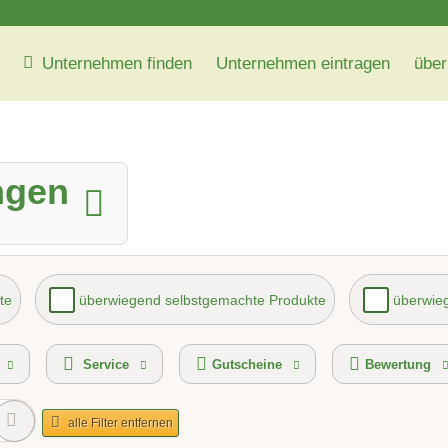
Unternehmen finden
Unternehmen eintragen
über
ngen
te
überwiegend selbstgemachte Produkte
überwieg
vice
kontaktlose Selbstabholung
Gutscheinkauf 
Service
Gutscheine
Bewertung
alle Filter entfernen