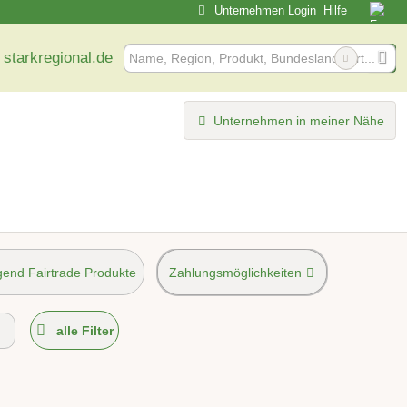
Unternehmen Login
Hilfe
 starkregional.de
Unternehmen in meiner Nähe
end Fairtrade Produkte
Zahlungsmöglichkeiten
möglich
alle Filter