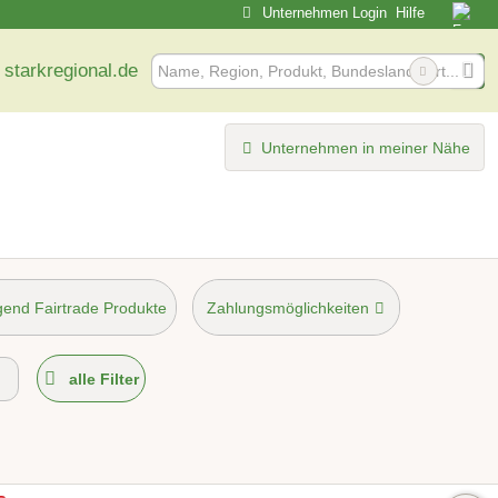
Unternehmen Login
Hilfe
 starkregional.de
Unternehmen in meiner Nähe
end Fairtrade Produkte
Zahlungsmöglichkeiten
möglich
alle Filter