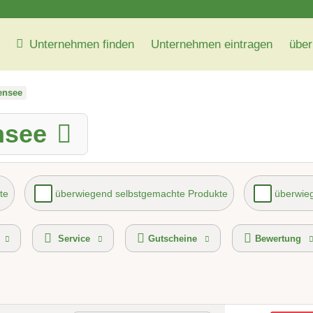
Unternehmen finden
Unternehmen eintragen
über
ensee
nsee
te
überwiegend selbstgemachte Produkte
überwieg
vice
kontaktlose Selbstabholung
Gutscheinkauf 
Service
Gutscheine
Bewertung