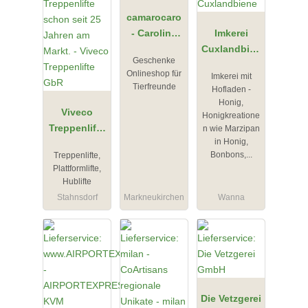
camarocaro
- Caroline
Imkerei
Körner
Cuxlandbien
Geschenke
e
Onlineshop für
Imkerei mit
Tierfreunde
Hofladen -
Honig,
Viveco
Honigkreatione
Treppenlifte
n wie Marzipan
in Honig,
GbR
Bonbons,...
Treppenlifte,
Plattformlifte,
Hublifte
Stahnsdorf
Markneukirchen
Wanna
Die Vetzgerei