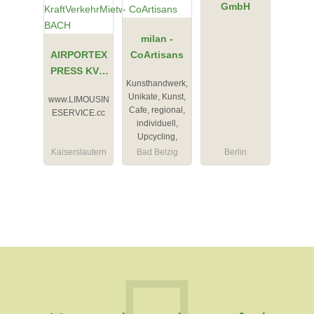
GmbH
milan -
AIRPORTEX
CoArtisans
PRESS KVM
Kunsthandwerk,
KraftVerkehr
Unikate, Kunst,
www.LIMOUSIN
Mietwagen
Cafe, regional,
ESERVICE.cc
BACH
individuell,
Upcycling,
Kaiserslautern
Bad Belzig
Berlin